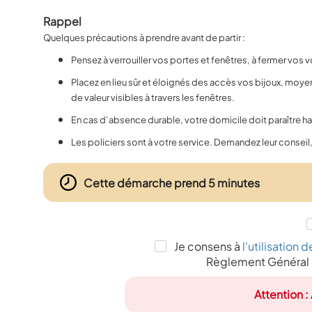
Rappel
Quelques précautions à prendre avant de partir :
Pensez à verrouiller vos portes et fenêtres, à fermer vos vo
Placez en lieu sûr et éloignés des accès vos bijoux, moyen
de valeur visibles à travers les fenêtres.
En cas d’absence durable, votre domicile doit paraître h
Les policiers sont à votre service. Demandez leur conseil
Cette démarche prend 5 minutes
Je consens à
l'utilisatio
Règlement Général 
Attention :